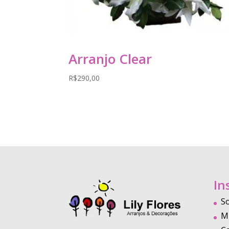
Arranjo Clear
R$
290,00
In
S
M