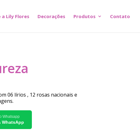
 a Lily Flores
Decorações
Produtos
Contato
ureza
m 06 lírios , 12 rosas nacionais e
agens.
lo Whatsapp
ia WhatsApp