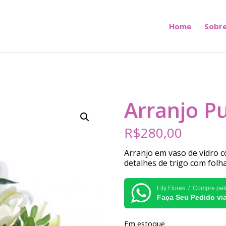
Home
Sobre
Arranjo P
R$
280,00
Arranjo em vaso de vidro co
detalhes de trigo com folh
Lily Flores / Compre pe
Faça Seu Pedido v
Em estoque