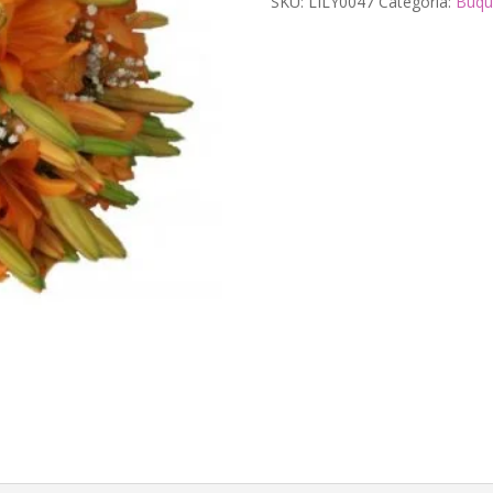
SKU:
LILY0047
Categoria:
Buqu