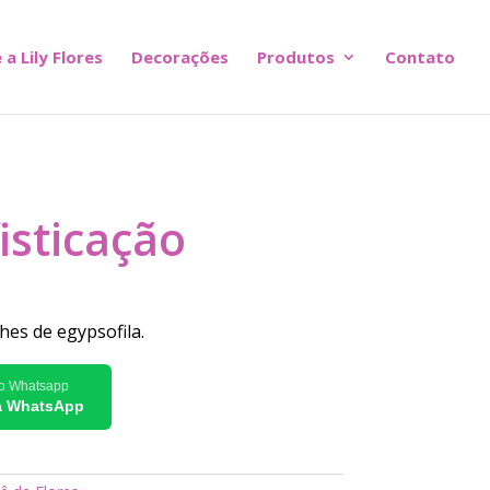
 a Lily Flores
Decorações
Produtos
Contato
isticação
hes de egypsofila.
lo Whatsapp
ia WhatsApp