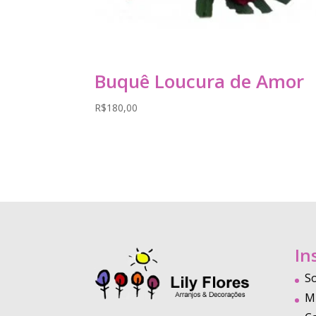
Buquê Loucura de Amor
R$
180,00
In
S
M