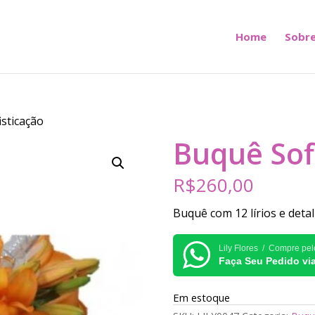
Home
Sobre
isticação
Buquê Sof
R$
260,00
Buquê com 12 lírios e detal
Lily Flores / Compre pe
Faça Seu Pedido v
Em estoque