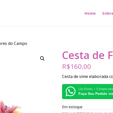
Home
Sobre
lores do Campo
Cesta de 
R$
160,00
Cesta de vime elaborada c
Lily Flores / Compre pe
Faça Seu Pedido v
Em estoque