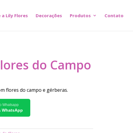
 a Lily Flores
Decorações
Produtos
Contato
Flores do Campo
om flores do campo e gérberas.
lo Whatsapp
ia WhatsApp