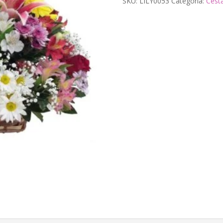
SKU:
LILY0053
Categoria:
Cesta