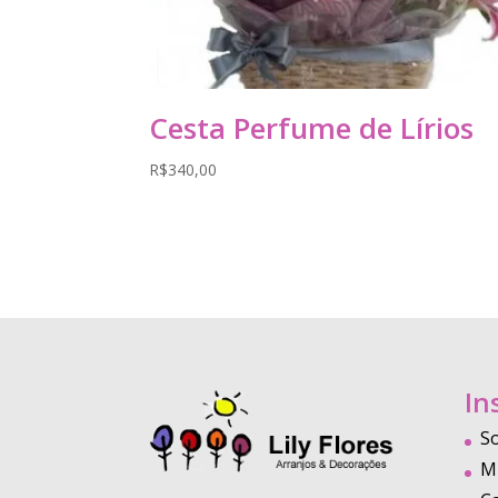
Cesta Perfume de Lírios
R$
340,00
In
S
M