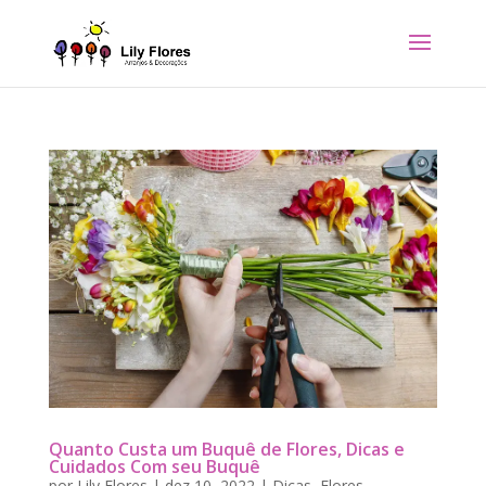
Quanto Custa um Buquê de Flores, Dicas e
Cuidados Com seu Buquê
por
Lily Flores
|
dez 10, 2022
|
Dicas
,
Flores