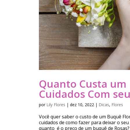
Quanto Custa um B
Cuidados Com se
por
Lily Flores
|
dez 10, 2022
|
Dicas
,
Flores
Você quer saber o custo de um Buquê Flor
cuidados de como fazer para deixar o seu
quanto é o preço de um buquê de Rosas? 