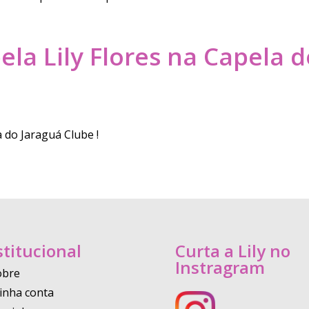
la Lily Flores na Capela 
a do Jaraguá Clube !
stitucional
Curta a Lily no
Instragram
obre
inha conta