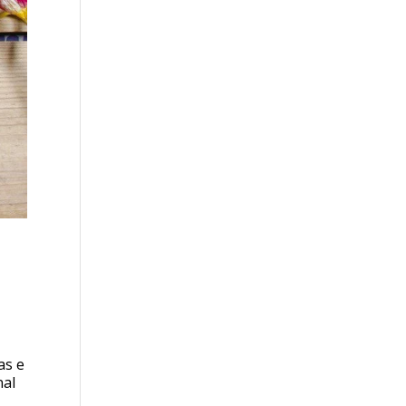
as e
nal