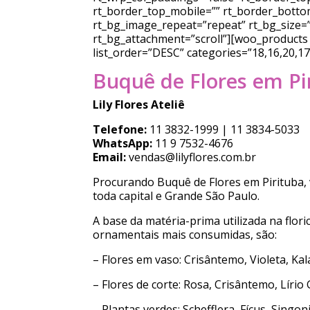
rt_border_top_mobile=”” rt_border_bottom
rt_bg_image_repeat=”repeat” rt_bg_size=”
rt_bg_attachment=”scroll”][woo_products l
list_order=”DESC” categories=”18,16,20,1
Buquê de Flores em Pir
Lily Flores Ateliê
Telefone:
11 3832-1999 | 11 3834-5033
WhatsApp:
11 9 7532-4676
Email:
vendas@lilyflores.com.br
Procurando Buquê de Flores em Pirituba, 
toda capital e Grande São Paulo.
A base da matéria-prima utilizada na floric
ornamentais mais consumidas, são:
– Flores em vaso: Crisântemo, Violeta, Kal
– Flores de corte: Rosa, Crisântemo, Lírio 
– Plantas verdes: Schefflera, Fícus, Singo