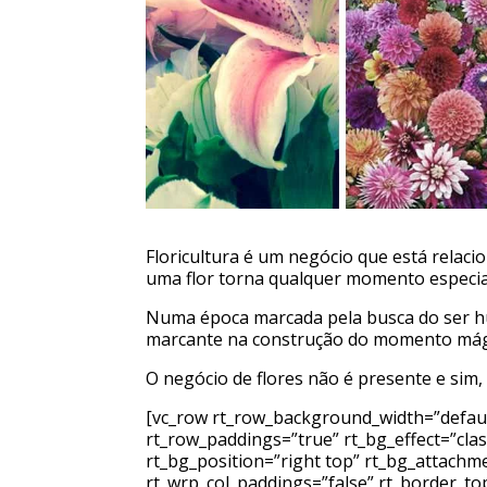
Floricultura é um negócio que está relac
uma flor torna qualquer momento especial
Numa época marcada pela busca do ser hu
marcante na construção do momento mágic
O negócio de flores não é presente e sim
[vc_row rt_row_background_width=”default
rt_row_paddings=”true” rt_bg_effect=”cla
rt_bg_position=”right top” rt_bg_attachm
rt_wrp_col_paddings=”false” rt_border_top