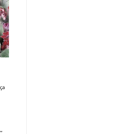
nça
””