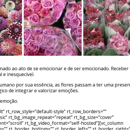
ionado ao ato de se emocionar e de ser emocionado. Receber
 e inesquecível.
mano por sua essência, as flores passam a ter uma prese
o de integrar e valorizar emoções.
, emoção.
” rt_row_style=”default-style” rt_row_borders=””
ssic” rt_bg_image_repeat=”repeat” rt_bg_size=”cover”
ent=”scroll” rt_bg_video_format=”self-hosted”][vc_column
=”” rt_border_bottom=”” rt_border_left=”” rt_border_right=