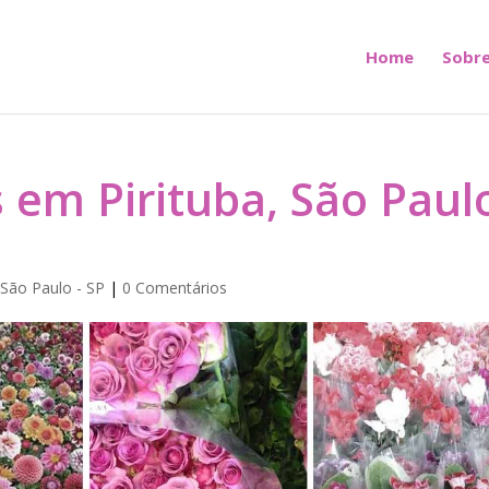
Home
Sobre
 em Pirituba, São Paul
,
São Paulo - SP
|
0 Comentários