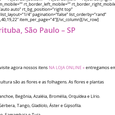
_mobile=”” rt_border_left_mobile=”” rt_border_right_mobil
auto auto” rt_bg_position=”right top”
ist_layout=”1/4″ pagination=”false” list_orderby=”rand”
7,40,19,22″ item_per_page=”4″][/vc_column][/vc_row]
ituba, São Paulo – SP
visite agora nossos itens
NA LOJA ONLINE »
entregamos e
ultura são as flores e as folhagens. As flores e plantas
anchoe, Begônia, Azaléia, Bromélia, Orquídea e Lírio.
Gérbera, Tango, Gladíolo, Áster e Gipsofila.
nio, Samambaia e Tuia.