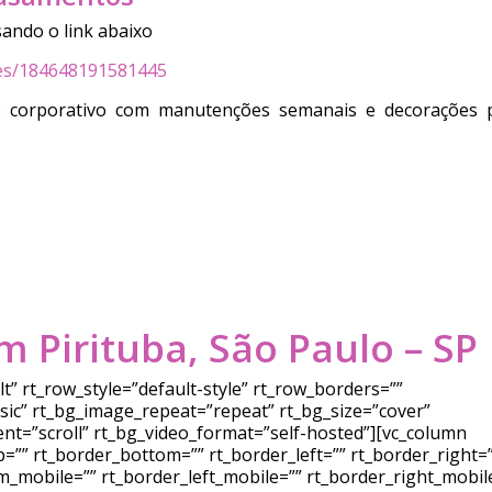
ando o link abaixo
res/184648191581445
o corporativo com manutenções semanais e decorações 
 Pirituba, São Paulo – SP
” rt_row_style=”default-style” rt_row_borders=””
ssic” rt_bg_image_repeat=”repeat” rt_bg_size=”cover”
ent=”scroll” rt_bg_video_format=”self-hosted”][vc_column
=”” rt_border_bottom=”” rt_border_left=”” rt_border_right=
_mobile=”” rt_border_left_mobile=”” rt_border_right_mobil