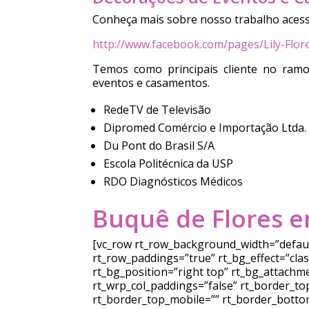
Conheça mais sobre nosso trabalho acess
http://www.facebook.com/pages/Lily-Flo
Temos como principais cliente no ram
eventos e casamentos.
RedeTV de Televisão
Dipromed Comércio e Importação Ltda.
Du Pont do Brasil S/A
Escola Politécnica da USP
RDO Diagnósticos Médicos
Buquê de Flores em
[vc_row rt_row_background_width=”default
rt_row_paddings=”true” rt_bg_effect=”cla
rt_bg_position=”right top” rt_bg_attachm
rt_wrp_col_paddings=”false” rt_border_top
rt_border_top_mobile=”” rt_border_bottom