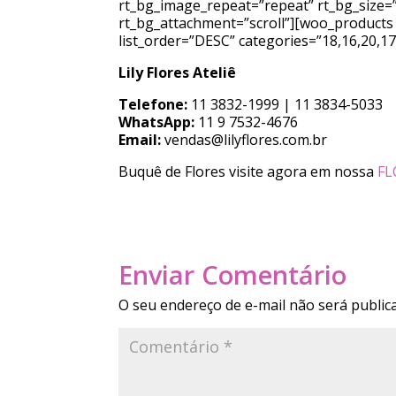
rt_bg_image_repeat=”repeat” rt_bg_size=”
rt_bg_attachment=”scroll”][woo_products l
list_order=”DESC” categories=”18,16,20,1
Lily Flores Ateliê
Telefone:
11 3832-1999 | 11 3834-5033
WhatsApp:
11 9 7532-4676
Email:
vendas@lilyflores.com.br
Buquê de Flores visite agora em nossa
FL
Enviar Comentário
O seu endereço de e-mail não será public