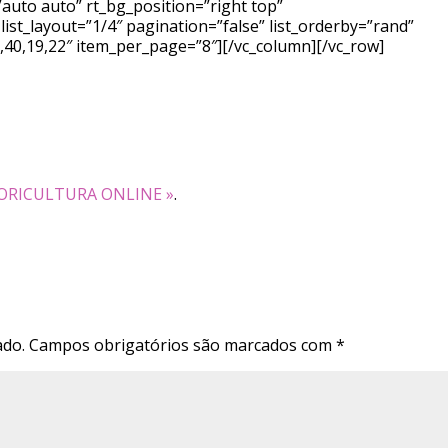
auto auto” rt_bg_position=”right top”
ist_layout=”1/4″ pagination=”false” list_orderby=”rand”
7,40,19,22″ item_per_page=”8″][/vc_column][/vc_row]
ORICULTURA ONLINE »
.
ado.
Campos obrigatórios são marcados com
*