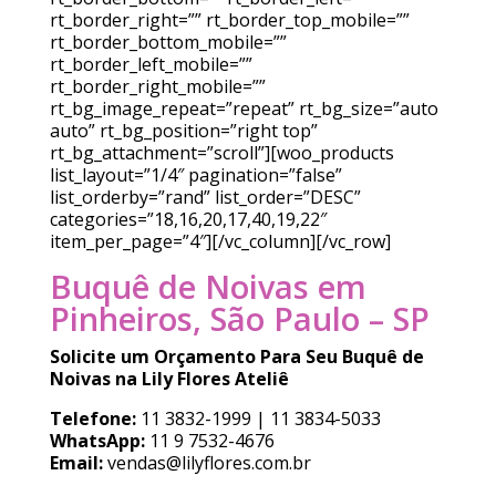
rt_border_right=”” rt_border_top_mobile=””
rt_border_bottom_mobile=””
rt_border_left_mobile=””
rt_border_right_mobile=””
rt_bg_image_repeat=”repeat” rt_bg_size=”auto
auto” rt_bg_position=”right top”
rt_bg_attachment=”scroll”][woo_products
list_layout=”1/4″ pagination=”false”
list_orderby=”rand” list_order=”DESC”
categories=”18,16,20,17,40,19,22″
item_per_page=”4″][/vc_column][/vc_row]
Buquê de Noivas em
Pinheiros, São Paulo – SP
Solicite um Orçamento Para Seu Buquê de
Noivas na Lily Flores Ateliê
Telefone:
11 3832-1999 | 11 3834-5033
WhatsApp:
11 9 7532-4676
Email:
vendas@lilyflores.com.br