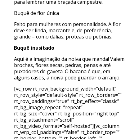
para lembrar uma braçada campestre.
Buquê de flor única
Feito para mulheres com personalidade. A flor
deve ser linda, marcante e, de preferência,
grande – como dálias, proteas ou peônias.
Buquê inusitado
Aqui é a imaginação da noiva que manda! Valem
broches, flores secas, pedras, penas e até
puxadores de gaveta. O bacana é que, em
alguns casos, a noiva pode guardar o arranjo.
[vc_row rt_row_background_width=”default”
rt_row_style=”default-style” rt_row_borders=””
rt_row_paddings=”true” rt_bg_effect=”classic”
rt_bg_image_repeat=”repeat”
rt_bg_size=”cover” rt_bg_position=”right top”
rt_bg_attachment=”scroll”
rt_bg_video_format=”self-hosted”][vc_column
rt_wrp_col_paddings=”false” rt_border_top=””
rt_border_bottom=”” rt_border_left=””