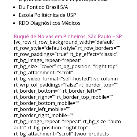
Du Pont do Brasil S/A
Escola Politécnica da USP
RDO Diagnósticos Médicos
Buquê de Noivas em Pinheiros, São Paulo – SP
[vc_row rt_row_background_width=”default”
rt_row_style=”default-style” rt_row_borders=””
rt_row_paddings=”true” rt_bg_effect=”classic”
rt_bg_image_repeat=”repeat”
rt_bg_size=”cover” rt_bg_position=”right top”
rt_bg_attachment=”scroll”
rt_bg_video_format=”self-hosted”][vc_column
rt_wrp_col_paddings=”false” rt_border_top=””
rt_border_bottom=”” rt_border_left=””
rt_border_right=”” rt_border_top_mobile=””
rt_border_bottom_mobile=””
rt_border_left_mobile=””
rt_border_right_mobile=””
rt_bg_image_repeat=”repeat” rt_bg_size=”auto
auto” rt_bg_position=”right top”
rt_bg_attachment=”scroll”][woo_products