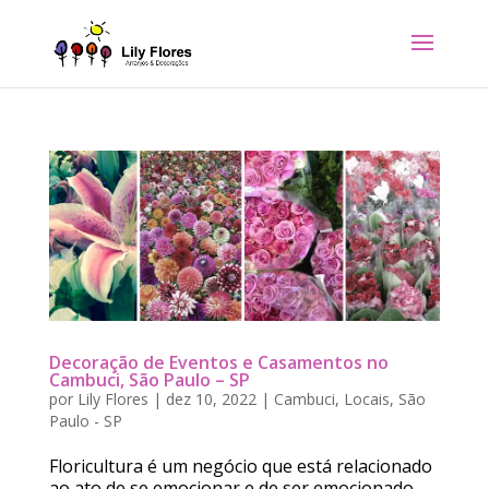
Decoração de Eventos e Casamentos no
Cambuci, São Paulo – SP
por
Lily Flores
|
dez 10, 2022
|
Cambuci
,
Locais
,
São
Paulo - SP
Floricultura é um negócio que está relacionado
ao ato de se emocionar e de ser emocionado.