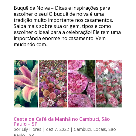
Buquê da Noiva – Dicas e inspirações para
escolher o seu! O buquê de noiva é uma
tradição muito importante nos casamentos.
Saiba mais sobre sua origem, tipos e como
escolher o ideal para a celebração! Ele tem uma
importância enorme no casamento. Vem
mudando com...
Cesta de Café da Manhã no Cambuci, São
Paulo – SP
por
Lily Flores
|
dez 7, 2022
|
Cambuci
,
Locais
,
São
Paulo - SP