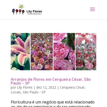
Arranjos de Flores em Cerqueira César, São
Paulo – SP
por
Lily Flores
|
dez 12, 2022
|
Cerqueira César
,
Locais
,
São Paulo - SP
Floricultura é um negócio que está relacionado
ao ato de se emocionar e de ser emocionado.