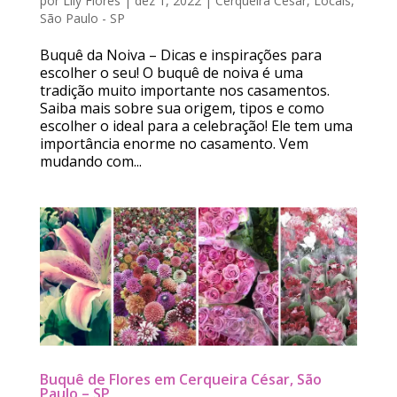
por
Lily Flores
|
dez 1, 2022
|
Cerqueira César
,
Locais
,
São Paulo - SP
Buquê da Noiva – Dicas e inspirações para
escolher o seu! O buquê de noiva é uma
tradição muito importante nos casamentos.
Saiba mais sobre sua origem, tipos e como
escolher o ideal para a celebração! Ele tem uma
importância enorme no casamento. Vem
mudando com...
Buquê de Flores em Cerqueira César, São
Paulo – SP