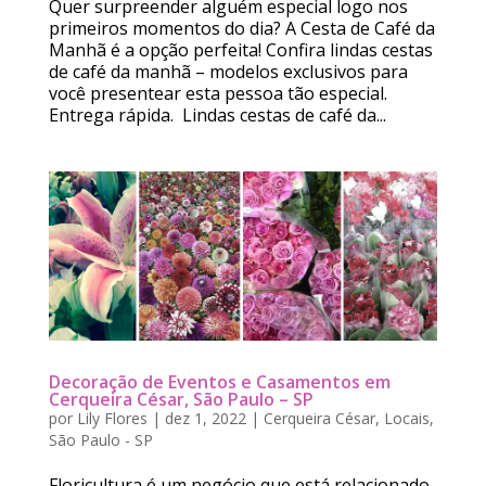
Quer surpreender alguém especial logo nos
primeiros momentos do dia? A Cesta de Café da
Manhã é a opção perfeita! Confira lindas cestas
de café da manhã – modelos exclusivos para
você presentear esta pessoa tão especial.
Entrega rápida. Lindas cestas de café da...
Decoração de Eventos e Casamentos em
Cerqueira César, São Paulo – SP
por
Lily Flores
|
dez 1, 2022
|
Cerqueira César
,
Locais
,
São Paulo - SP
Floricultura é um negócio que está relacionado