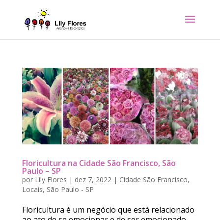
Floricultura na Cidade São Francisco, São
Paulo – SP
por
Lily Flores
|
dez 7, 2022
|
Cidade São Francisco
,
Locais
,
São Paulo - SP
Floricultura é um negócio que está relacionado
ao ato de se emocionar e de ser emocionado.