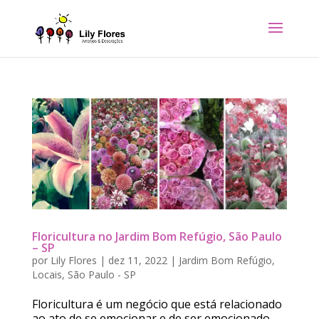
Floricultura no Jardim Bom Refúgio, São Paulo
– SP
por
Lily Flores
|
dez 11, 2022
|
Jardim Bom Refúgio
,
Locais
,
São Paulo - SP
Floricultura é um negócio que está relacionado
ao ato de se emocionar e de ser emocionado.