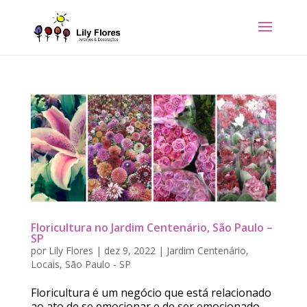
Floricultura no Jardim Centenário, São Paulo –
SP
por
Lily Flores
|
dez 9, 2022
|
Jardim Centenário
,
Locais
,
São Paulo - SP
Floricultura é um negócio que está relacionado
ao ato de se emocionar e de ser emocionado.