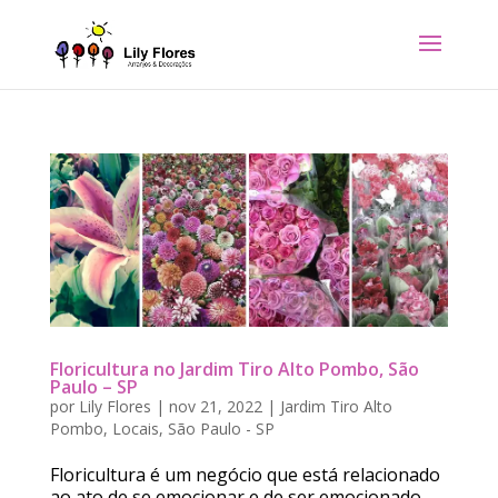
Floricultura no Jardim Tiro Alto Pombo, São
Paulo – SP
por
Lily Flores
|
nov 21, 2022
|
Jardim Tiro Alto
Pombo
,
Locais
,
São Paulo - SP
Floricultura é um negócio que está relacionado
ao ato de se emocionar e de ser emocionado.