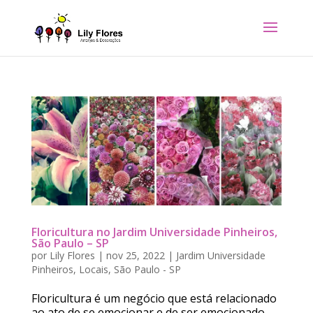
Floricultura no Jardim Universidade Pinheiros,
São Paulo – SP
por
Lily Flores
|
nov 25, 2022
|
Jardim Universidade
Pinheiros
,
Locais
,
São Paulo - SP
Floricultura é um negócio que está relacionado
ao ato de se emocionar e de ser emocionado.