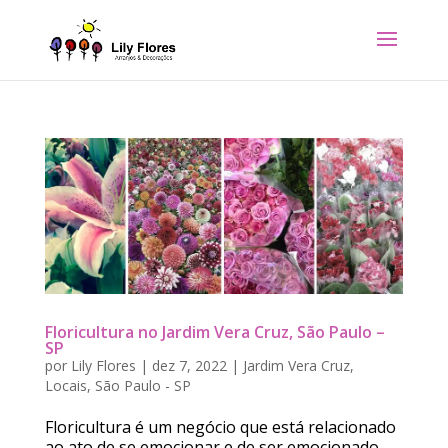
Floricultura no Jardim Vera Cruz, São Paulo –
SP
por
Lily Flores
|
dez 7, 2022
|
Jardim Vera Cruz
,
Locais
,
São Paulo - SP
Floricultura é um negócio que está relacionado
ao ato de se emocionar e de ser emocionado.