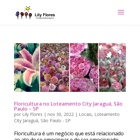
Floricultura no Loteamento City Jaraguá, São
Paulo – SP
por
Lily Flores
|
nov 30, 2022
|
Locais
,
Loteamento
City Jaraguá
,
São Paulo - SP
Floricultura é um negócio que está relacionado
ao ato de se emocionar e de ser emocionado.