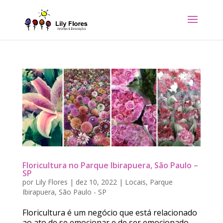
Floricultura no Parque Ibirapuera, São Paulo –
SP
por
Lily Flores
|
dez 10, 2022
|
Locais
,
Parque
Ibirapuera
,
São Paulo - SP
Floricultura é um negócio que está relacionado
ao ato de se emocionar e de ser emocionado.