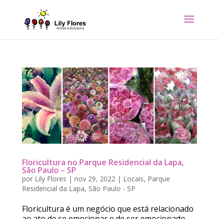
Floricultura no Parque Residencial da Lapa,
São Paulo – SP
por
Lily Flores
|
nov 29, 2022
|
Locais
,
Parque
Residencial da Lapa
,
São Paulo - SP
Floricultura é um negócio que está relacionado
ao ato de se emocionar e de ser emocionado.