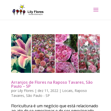
Arranjos de Flores na Raposo Tavares, São
Paulo – SP
por
Lily Flores
|
dez 11, 2022
|
Locais
,
Raposo
Tavares
,
São Paulo - SP
Floricultura é um negócio que está relacionado
ao ato de se emocionar e de ser emocionado.