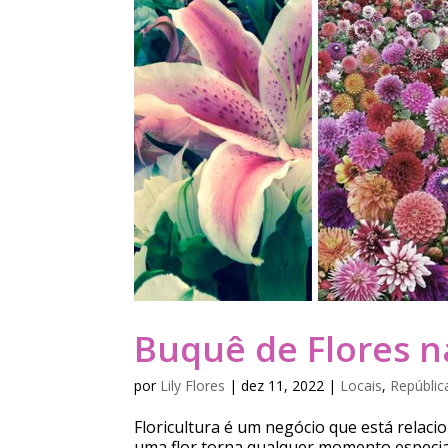
Buquê de Flores n
por
Lily Flores
|
dez 11, 2022
|
Locais
,
Repúblic
Floricultura é um negócio que está relac
uma flor torna qualquer momento especia