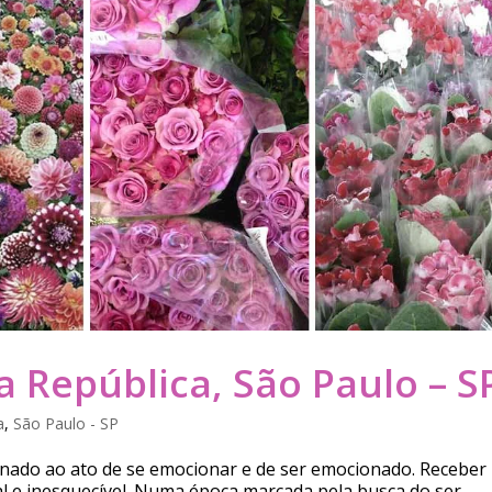
a República, São Paulo – S
a
,
São Paulo - SP
ionado ao ato de se emocionar e de ser emocionado. Receber
l e inesquecível. Numa época marcada pela busca do ser