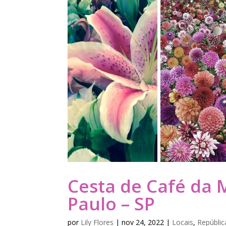
Cesta de Café da 
Paulo – SP
por
Lily Flores
|
nov 24, 2022
|
Locais
,
Repúblic