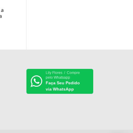
 a
a
Lily Flores / Compre
pelo Whatsapp
Faça Seu Pedido
via WhatsApp