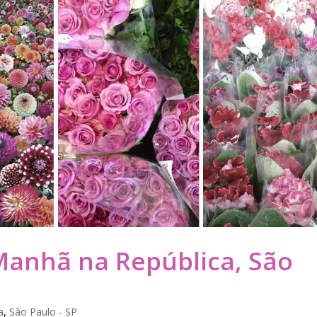
Manhã na República, São
a
,
São Paulo - SP