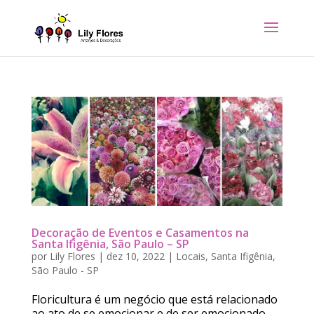
Decoração de Eventos e Casamentos na
Santa Ifigênia, São Paulo – SP
por
Lily Flores
|
dez 10, 2022
|
Locais
,
Santa Ifigênia
,
São Paulo - SP
Floricultura é um negócio que está relacionado
ao ato de se emocionar e de ser emocionado.