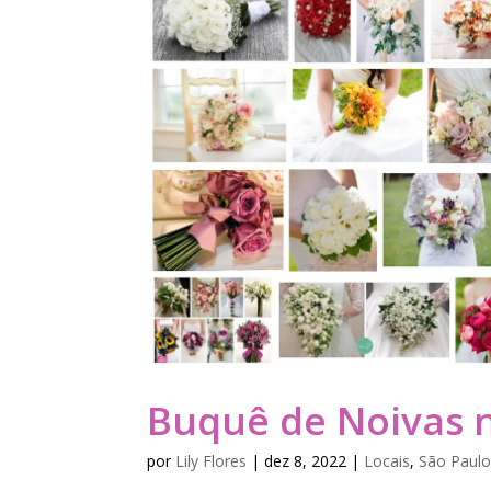
Buquê de Noivas n
por
Lily Flores
|
dez 8, 2022
|
Locais
,
São Paulo