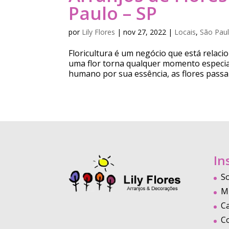
Paulo – SP
por
Lily Flores
|
nov 27, 2022
|
Locais
,
São Paul
Floricultura é um negócio que está relac
uma flor torna qualquer momento especia
humano por sua essência, as flores passa
In
S
M
C
C