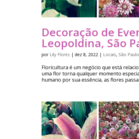
Decoração de Even
Leopoldina, São P
por
Lily Flores
|
dez 8, 2022
|
Locais
,
São Paulo
Floricultura é um negócio que está relac
uma flor torna qualquer momento especia
humano por sua essência, as flores passa