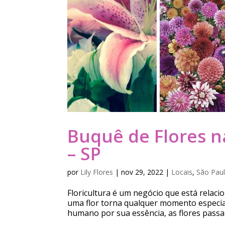
Buquê de Flores n
– SP
por
Lily Flores
|
nov 29, 2022
|
Locais
,
São Paul
Floricultura é um negócio que está relac
uma flor torna qualquer momento especia
humano por sua essência, as flores passa