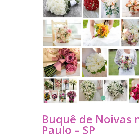
Buquê de Noivas n
Paulo – SP