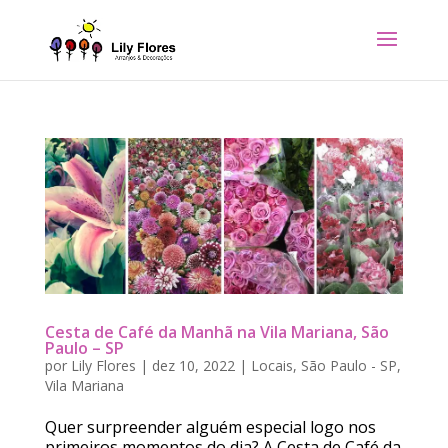
Cesta de Café da Manhã na Vila Mariana, São
Paulo – SP
por
Lily Flores
|
dez 10, 2022
|
Locais
,
São Paulo - SP
,
Vila Mariana
Quer surpreender alguém especial logo nos
primeiros momentos do dia? A Cesta de Café da