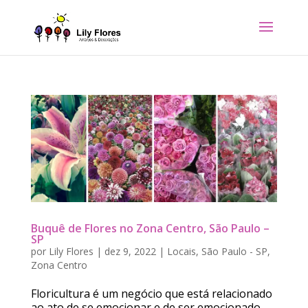
Buquê de Flores no Zona Centro, São Paulo –
SP
por
Lily Flores
|
dez 9, 2022
|
Locais
,
São Paulo - SP
,
Zona Centro
Floricultura é um negócio que está relacionado
ao ato de se emocionar e de ser emocionado.