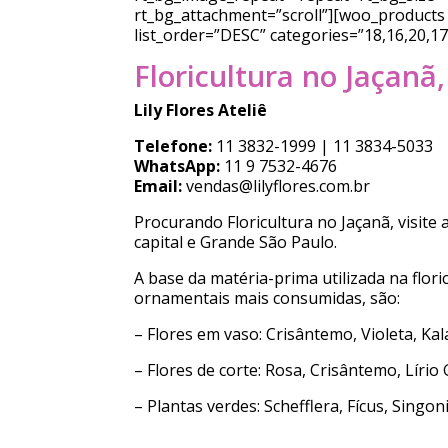
rt_bg_attachment=”scroll”][woo_products l
list_order=”DESC” categories=”18,16,20,1
Floricultura no Jaçanã,
Lily Flores Ateliê
Telefone:
11 3832-1999 | 11 3834-5033
WhatsApp:
11 9 7532-4676
Email:
vendas@lilyflores.com.br
Procurando Floricultura no Jaçanã, visite
capital e Grande São Paulo.
A base da matéria-prima utilizada na floric
ornamentais mais consumidas, são:
– Flores em vaso: Crisântemo, Violeta, Kal
– Flores de corte: Rosa, Crisântemo, Lírio 
– Plantas verdes: Schefflera, Fícus, Singo