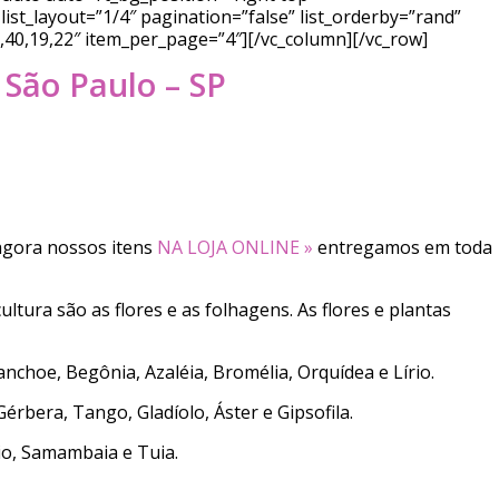
ist_layout=”1/4″ pagination=”false” list_orderby=”rand”
7,40,19,22″ item_per_page=”4″][/vc_column][/vc_row]
 São Paulo – SP
 agora nossos itens
NA LOJA ONLINE »
entregamos em toda
ultura são as flores e as folhagens. As flores e plantas
anchoe, Begônia, Azaléia, Bromélia, Orquídea e Lírio.
Gérbera, Tango, Gladíolo, Áster e Gipsofila.
nio, Samambaia e Tuia.