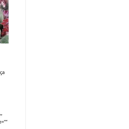
nça
””
e=””