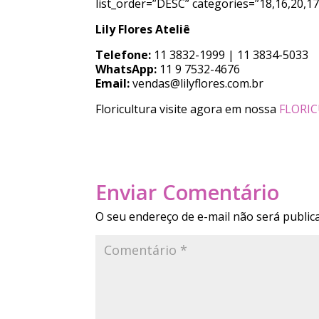
list_order=”DESC” categories=”18,16,20,1
Lily Flores Ateliê
Telefone:
11 3832-1999 | 11 3834-5033
WhatsApp:
11 9 7532-4676
Email:
vendas@lilyflores.com.br
Floricultura visite agora em nossa
FLORI
Enviar Comentário
O seu endereço de e-mail não será public