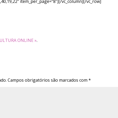
7,40,19,22″ item_per_page=”8″][/vc_column][/vc_row]
CULTURA ONLINE »
.
ado.
Campos obrigatórios são marcados com
*