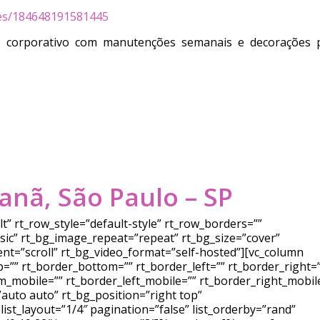
res/184648191581445
o corporativo com manutenções semanais e decorações 
çanã, São Paulo – SP
” rt_row_style=”default-style” rt_row_borders=””
ssic” rt_bg_image_repeat=”repeat” rt_bg_size=”cover”
ent=”scroll” rt_bg_video_format=”self-hosted”][vc_column
=”” rt_border_bottom=”” rt_border_left=”” rt_border_right=
_mobile=”” rt_border_left_mobile=”” rt_border_right_mobil
auto auto” rt_bg_position=”right top”
ist_layout=”1/4″ pagination=”false” list_orderby=”rand”