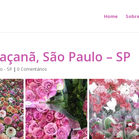
Home
Sobre
Jaçanã, São Paulo – SP
o - SP
|
0 Comentários