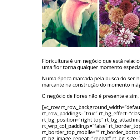
Floricultura é um negócio que está relac
uma flor torna qualquer momento especial
Numa época marcada pela busca do ser hu
marcante na construção do momento mágic
O negócio de flores não é presente e sim
[vc_row rt_row_background_width=”default
rt_row_paddings=”true” rt_bg_effect=”cla
rt_bg_position=”right top” rt_bg_attachm
rt_wrp_col_paddings=”false” rt_border_top
rt_border_top_mobile=”” rt_border_bottom
rt_bg_image_repeat=”repeat” rt_bg_size=”