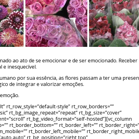
ionado ao ato de se emocionar e de ser emocionado. Receber
 e inesquecível.
mano por sua essência, as flores passam a ter uma prese
o de integrar e valorizar emoções.
, emoção.
” rt_row_style=”default-style” rt_row_borders=””
ssic” rt_bg_image_repeat=”repeat” rt_bg_size=”cover”
ent=”scroll” rt_bg_video_format=”self-hosted”][vc_column
=”” rt_border_bottom=”” rt_border_left=”” rt_border_right=
_mobile=”” rt_border_left_mobile=”” rt_border_right_mobil
auto auto” rt_bg_position=”right top”