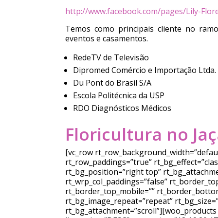
http://www.facebook.com/pages/Lily-Flo
Temos como principais cliente no ram
eventos e casamentos.
RedeTV de Televisão
Dipromed Comércio e Importação Ltda.
Du Pont do Brasil S/A
Escola Politécnica da USP
RDO Diagnósticos Médicos
Floricultura no Ja
[vc_row rt_row_background_width=”default
rt_row_paddings=”true” rt_bg_effect=”cla
rt_bg_position=”right top” rt_bg_attachm
rt_wrp_col_paddings=”false” rt_border_top
rt_border_top_mobile=”” rt_border_bottom
rt_bg_image_repeat=”repeat” rt_bg_size=”
rt_bg_attachment=”scroll”][woo_products l