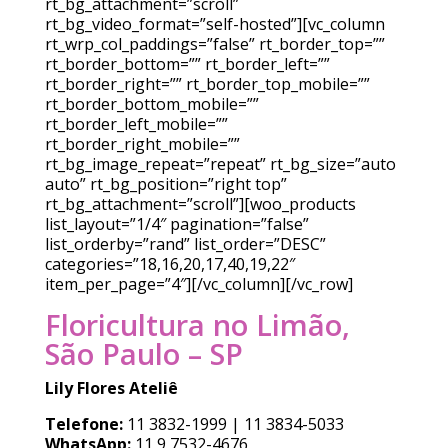
rt_bg_attachment=”scroll”
rt_bg_video_format=”self-hosted”][vc_column
rt_wrp_col_paddings=”false” rt_border_top=””
rt_border_bottom=”” rt_border_left=””
rt_border_right=”” rt_border_top_mobile=””
rt_border_bottom_mobile=””
rt_border_left_mobile=””
rt_border_right_mobile=””
rt_bg_image_repeat=”repeat” rt_bg_size=”auto
auto” rt_bg_position=”right top”
rt_bg_attachment=”scroll”][woo_products
list_layout=”1/4″ pagination=”false”
list_orderby=”rand” list_order=”DESC”
categories=”18,16,20,17,40,19,22″
item_per_page=”4″][/vc_column][/vc_row]
Floricultura no Limão,
São Paulo – SP
Lily Flores Ateliê
Telefone:
11 3832-1999 | 11 3834-5033
WhatsApp:
11 9 7532-4676