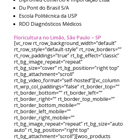
Du Pont do Brasil S/A
Escola Politécnica da USP
RDO Diagnósticos Médicos
Floricultura no Limão, São Paulo – SP
[vc_row rt_row_background_width=”default”
rt_row_style=”default-style” rt_row_borders=””
rt_row_paddings=”true” rt_bg_effect=”classic”
rt_bg_image_repeat=”repeat”
rt_bg_size=”cover” rt_bg_position=”right top”
rt_bg_attachment=”scroll”
rt_bg_video_format=”self-hosted”][vc_column
rt_wrp_col_paddings=”false” rt_border_top=””
rt_border_bottom=”” rt_border_left=””
rt_border_right=”” rt_border_top_mobile=””
rt_border_bottom_mobile=””
rt_border_left_mobile=””
rt_border_right_mobile=””
rt_bg_image_repeat=”repeat” rt_bg_size=”auto
auto” rt_bg_position=”right top”
rt_bg_attachment=”scroll”][woo_products