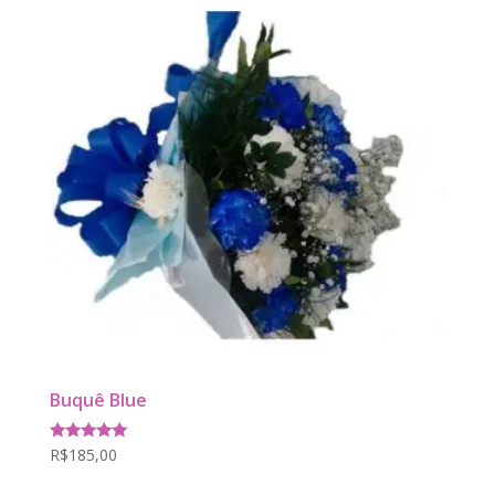
Buquê Blue
Avaliação
R$
185,00
5.00
de 5