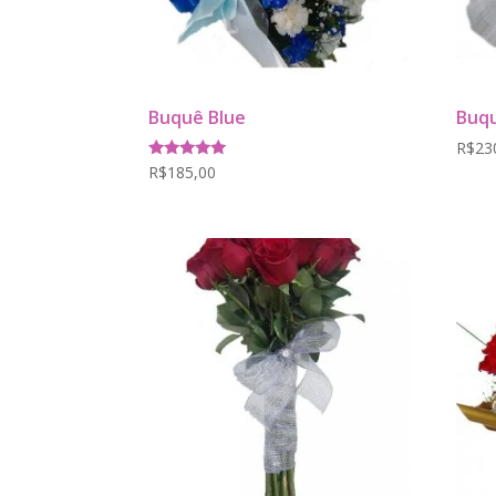
Buquê Blue
Buqu
R$
23
Avaliação
R$
185,00
5.00
de 5